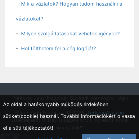
Mik a vázlatok? Hogyan tudom használni a
vázlatokat?
Milyen szolgáltatásokat vehetek igénybe?
Hol tölthetem fel a cég logóját?
"Túrkeve, Jász-Nagykun-Szolnok vármegyei régió
Az oldal a hatékonyabb működés érdekében
állásportálja"
Minden jog fentartva © 2026.
TurkeveAllas.hu
sütiket(cookie) használ. További információkért olvassa
Üzemeltető: IT-Nav Hungary Kft. | "Az elsők közé
navigáljuk!"
el a
süti tájékoztatót!