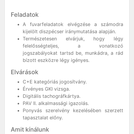
Feladatok
A fuvarfeladatok elvégzése a számodra
kijelölt diszpécser iránymutatása alapján.
Természetesen elvárjuk, hogy légy
felelősségteljes, a vonatkozó
jogszabályokat tartsd be, munkádra, a rád
bízott eszközre légy igényes.
Elvárások
C+E kategóriás jogosítvány.
Érvényes GKI vizsga.
Digitális tachográfkártya.
PAV II. alkalmassági igazolás.
Ponyvás szerelvény kezelésében szerzett
tapasztalat előny.
Amit kínálunk