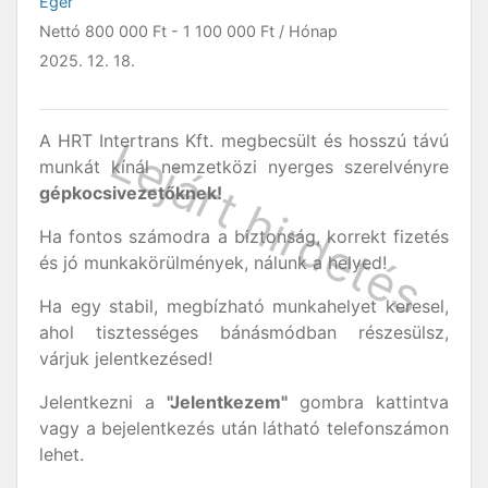
Eger
Nettó
800 000 Ft
-
1 100 000 Ft
/ Hónap
2025. 12. 18.
A HRT Intertrans Kft. megbecsült és hosszú távú
munkát kínál nemzetközi nyerges szerelvényre
gépkocsivezetőknek!
Ha fontos számodra a biztonság, korrekt fizetés
és jó munkakörülmények, nálunk a helyed!
Ha egy stabil, megbízható munkahelyet keresel,
ahol tisztességes bánásmódban részesülsz,
várjuk jelentkezésed!
Jelentkezni a
"Jelentkezem"
gombra kattintva
vagy a bejelentkezés után látható telefonszámon
lehet.