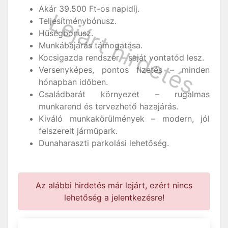
Akár 39.500 Ft-os napidíj.
Teljesítménybónusz.
Hűségbónusz.
Munkábajárás támogatása.
Kocsigazda rendszer – saját vontatód lesz.
Versenyképes, pontos fizetés – minden
hónapban időben.
Családbarát környezet – rugalmas
munkarend és tervezhető hazajárás.
Kiváló munkakörülmények – modern, jól
felszerelt járműpark.
Dunaharaszti parkolási lehetőség.
Az alábbi hirdetés már lejárt, ezért nincs
lehetőség a jelentkezésre!