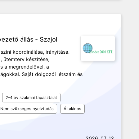
ezető állás - Szajol
színi koordinálása, irányítása.
a, ütemterv készítése,
ás a megrendelővel, a
ságokkal. Saját dolgozói létszám és
2-4 év szakmai tapasztalat
Nem szükséges nyelvtudás
Általános
2026. 07. 13.