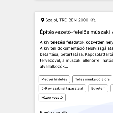
Szajol, TRE-BEN-2000 Kft.
Építésvezető-felelős műszaki v
A kivitelezési feladatok közvetlen hely
A kiviteli dokumentáció felülvizsgálat
betartása, betartatása. Kapcsolattart
tervezővel, a műszaki ellenőrrel, ható
alvállalkozók...
Megyei hirdetés
Teljes munkaidő 8 óra
5-9 év szakmai tapasztalat
Egyetem
Közép vezető
Egyéb mérnök