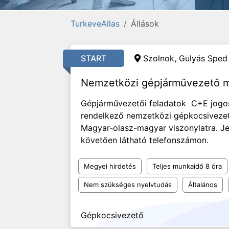
TurkeveAllas
Állások
START
Szolnok, Gulyás Sped 
Nemzetközi gépjárművezető 
Gépjárművezetői feladatok C+E jogos
rendelkező nemzetközi gépkocsivezető
Magyar-olasz-magyar viszonylatra. Je
követően látható telefonszámon.
Megyei hirdetés
Teljes munkaidő 8 óra
Nem szükséges nyelvtudás
Általános
Gépkocsivezető