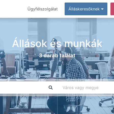
Ügyfélszolgálat
Álláskeresőknek
Állások és munkák
3 darab találat