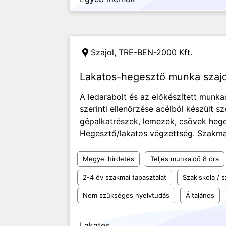
Szajol, TRE-BEN-2000 Kft.
Lakatos-hegesztő munka szajo
A ledarabolt és az előkészített munk
szerinti ellenőrzése acélból készült s
gépalkatrészek, lemezek, csövek heges
Hegesztő/lakatos végzettség. Szakmai t
Megyei hirdetés
Teljes munkaidő 8 óra
2-4 év szakmai tapasztalat
Szakiskola /
Nem szükséges nyelvtudás
Általános
Lakatos