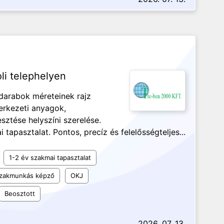
li telephelyen
adarabok méreteinek rajz
zerkezeti anyagok,
ztése helyszíni szerelése.
apasztalat. Pontos, precíz és felelősségteljes...
1-2 év szakmai tapasztalat
 szakmunkás képző
OKJ
Beosztott
2026. 07. 13.