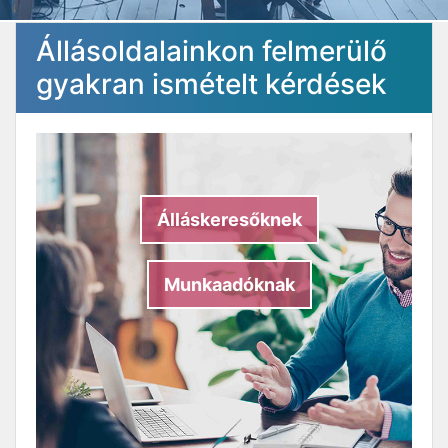
Állásoldalainkon felmerülő
gyakran ismételt kérdések
Álláskeresőknek
Munkaadóknak