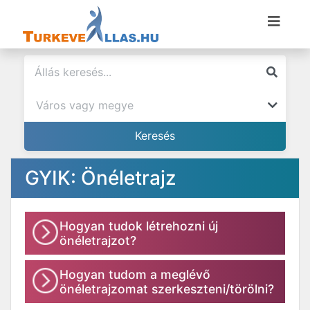
GYIK: Önéletrajz
Hogyan tudok létrehozni új
önéletrajzot?
Hogyan tudom a meglévő
önéletrajzomat szerkeszteni/törölni?